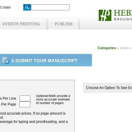
הצעת מ
Categories
»
» הגהה
2-SUBMIT YOUR MANUSCRIPT
Choose An Option To See Es
Optional fields provide a
 Per Line
more accurate estimate
of number of pages.
 Per Page
 most accurate prices. If no page amount is
ed.
verage for typing and proofreading, and a
.