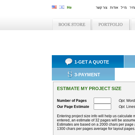
חיר
מייל
אודות
צור קשר
1-GET A QUOTE
3-PAYMENT
ESTIMATE MY PROJECT SIZE
Number of Pages
Opt.
Words
Our Page Estimate
Opt.
Lines
Entering project size info will help us calculate
entered, an estimate of 32 pages will be assum
Estimates are based on a 2000 chars per page a
1300 chars per pages average for layout pages